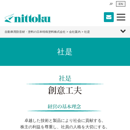
JP
EN
自動車用防音材・塗料の日本特殊塗料株式会社
>
会社案内
> 社是
社是
卓越した技術と製品により社会に貢献する。
株主の利益を尊重し、社員の人格を大切にする。