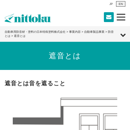
JP
EN
自動車用防音材・塗料の日本特殊塗料株式会社
>
事業内容
>
自動車製品事業
>
防音
とは
> 遮音とは
遮音とは
遮音とは音を遮ること