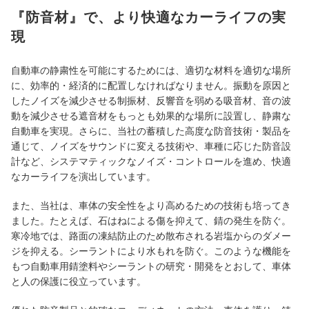
『防音材』で、より快適なカーライフの実
現
自動車の静粛性を可能にするためには、適切な材料を適切な場所
に、効率的・経済的に配置しなければなりません。振動を原因と
したノイズを減少させる制振材、反響音を弱める吸音材、音の波
動を減少させる遮音材をもっとも効果的な場所に設置し、静粛な
自動車を実現。さらに、当社の蓄積した高度な防音技術・製品を
通じて、ノイズをサウンドに変える技術や、車種に応じた防音設
計など、システマティックなノイズ・コントロールを進め、快適
なカーライフを演出しています。
また、当社は、車体の安全性をより高めるための技術も培ってき
ました。たとえば、石はねによる傷を抑えて、錆の発生を防ぐ。
寒冷地では、路面の凍結防止のため散布される岩塩からのダメー
ジを抑える。シーラントにより水もれを防ぐ。このような機能を
もつ自動車用錆塗料やシーラントの研究・開発をとおして、車体
と人の保護に役立っています。