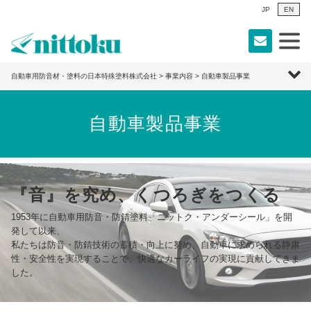
JP
EN
自動車用防音材・塗料の日本特殊塗料株式会社
>
事業内容
> 自動車製品事業
自動車製品事業
『音』を究め、くつろぎをつくる
1953年に自動車用防音・防錆塗料「ニットク・アンダーシール」を開
発して以来、
私たちは防音・防錆技術の蓄積・向上に努め、自動車に求められる静粛
性・安全性を実現することで、快適なカーライフの実現に貢献してきま
した。