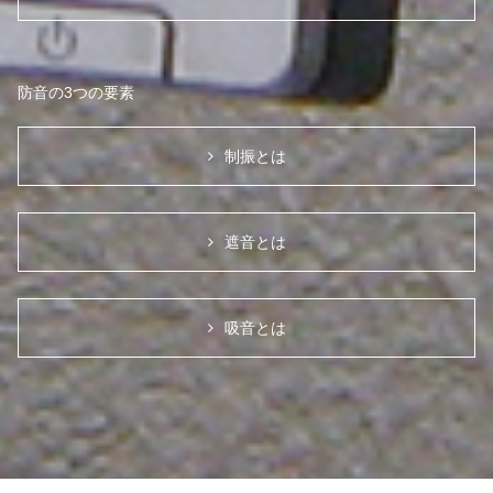
防音の3つの要素
制振とは
遮音とは
吸音とは