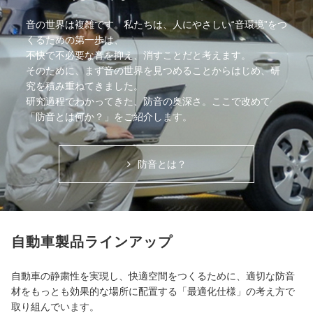
音の世界は複雑です。私たちは、人にやさしい“音環境”をつ
くるための第一歩は、
不快で不必要な音を抑え、消すことだと考えます。
そのために、まず音の世界を見つめることからはじめ、研
究を積み重ねてきました。
研究過程でわかってきた、防音の奥深さ。ここで改めて
「防音とは何か？」をご紹介します。
防音とは？
自動車製品ラインアップ
自動車の静粛性を実現し、快適空間をつくるために、適切な防音
材をもっとも効果的な場所に配置する「最適化仕様」の考え方で
取り組んでいます。