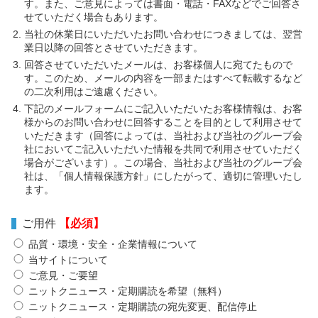
す。また、ご意見によっては書面・電話・FAXなどでご回答さ
せていただく場合もあります。
当社の休業日にいただいたお問い合わせにつきましては、翌営
業日以降の回答とさせていただきます。
回答させていただいたメールは、お客様個人に宛てたもので
す。このため、メールの内容を一部またはすべて転載するなど
の二次利用はご遠慮ください。
下記のメールフォームにご記入いただいたお客様情報は、お客
様からのお問い合わせに回答することを目的として利用させて
いただきます（回答によっては、当社および当社のグループ会
社においてご記入いただいた情報を共同で利用させていただく
場合がございます）。この場合、当社および当社のグループ会
社は、「個人情報保護方針」にしたがって、適切に管理いたし
ます。
ご用件
【必須】
品質・環境・安全・企業情報について
当サイトについて
ご意見・ご要望
ニットクニュース・定期購読を希望（無料）
ニットクニュース・定期購読の宛先変更、配信停止