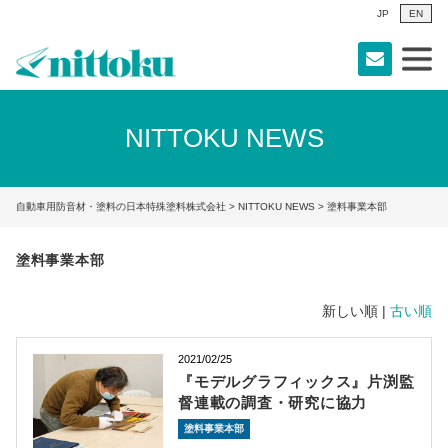
JP
EN
NITTOKU NEWS
自動車用防音材・塗料の日本特殊塗料株式会社
>
NITTOKU NEWS
> 塗料事業本部
塗料事業本部
新しい順 |
古い順
2021/02/25
『モデルグラフィックス』片渕監
督連載の調査・研究に協力
塗料事業本部